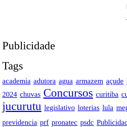
Publicidade
Tags
academia
adutora
agua
armazem
açude
Concursos
2024
chuvas
curitiba
c
jucurutu
legislativo
loterias
lula
meg
previdencia
prf
pronatec
psdc
Publicida