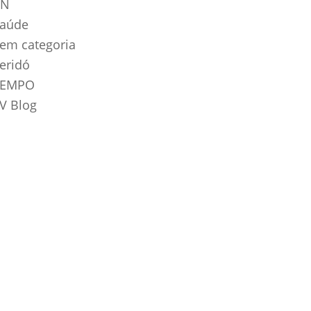
RN
aúde
em categoria
eridó
TEMPO
V Blog