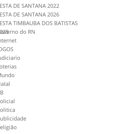
ESTA DE SANTANA 2022
ESTA DE SANTANA 2026
ESTA TIMBAUBA DOS BATISTAS
025
overno do RN
nternet
OGOS
udiciario
oterias
Mundo
atal
B
olicial
olitica
ublicidade
eligião