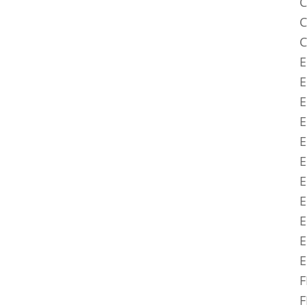
C
C
C
E
E
E
E
E
E
E
E
E
E
F
F