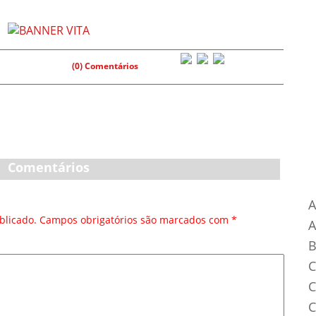
(0) Comentários
Comentários
Ca
A
blicado.
Campos obrigatórios são marcados com
*
B
C
C
C