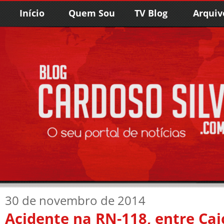
Início
Quem Sou
TV Blog
Arquiv
30 de novembro de 2014
Acidente na RN-118, entre Cai