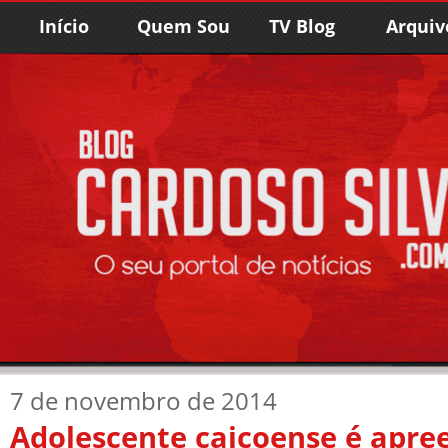
Início
Quem Sou
TV Blog
Arquiv
7 de novembro de 2014
Adolescente caicoense é apre