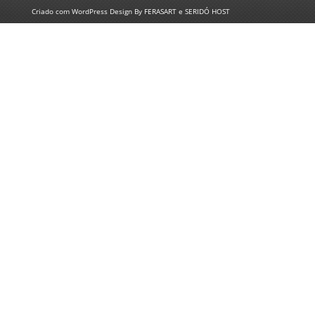
Criado com
WordPress
Design By
FERASART
e
SERIDÓ HOST