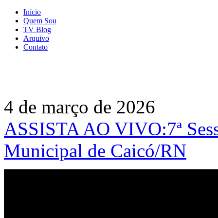
Início
Quem Sou
TV Blog
Arquivo
Contato
4 de março de 2026
ASSISTA AO VIVO:7ª Sessã
Municipal de Caicó/RN