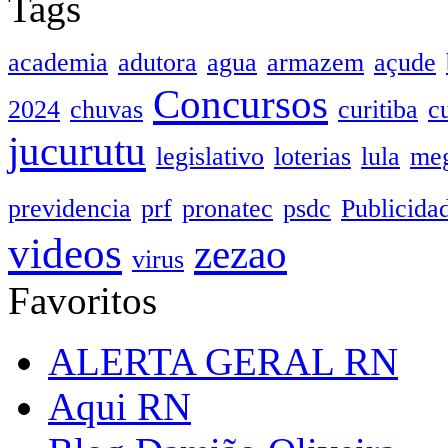
Tags
academia
adutora
agua
armazem
açude
Concursos
2024
chuvas
curitiba
c
jucurutu
legislativo
loterias
lula
meg
previdencia
prf
pronatec
psdc
Publicida
videos
zezao
virus
Favoritos
ALERTA GERAL RN
Aqui RN