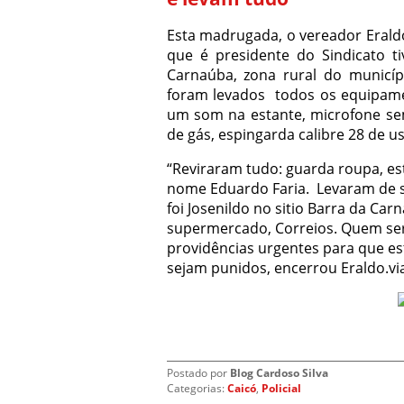
Esta madrugada, o vereador Erald
que é presidente do Sindicato t
Carnaúba, zona rural do municíp
foram levados todos os equipame
um som na estante, microfone sem f
de gás, espingarda calibre 28 de u
“Reviraram tudo: guarda roupa, est
nome Eduardo Faria. Levaram de seu
foi Josenildo no sitio Barra da Ca
supermercado, Correios. Quem se
providências urgentes para que es
sejam punidos, encerrou Eraldo.vi
Postado por
Blog Cardoso Silva
Categorias:
Caicó
,
Policial