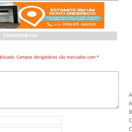
Comentários
blicado.
Campos obrigatórios são marcados com
*
Ca
A
B
C
C