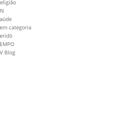
eligião
RN
aúde
em categoria
eridó
TEMPO
V Blog