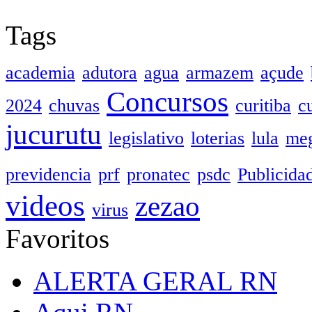
Tags
academia
adutora
agua
armazem
açude
Concursos
2024
chuvas
curitiba
c
jucurutu
legislativo
loterias
lula
meg
previdencia
prf
pronatec
psdc
Publicida
videos
zezao
virus
Favoritos
ALERTA GERAL RN