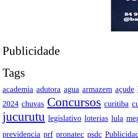
Publicidade
Tags
academia
adutora
agua
armazem
açude
Concursos
2024
chuvas
curitiba
c
jucurutu
legislativo
loterias
lula
meg
previdencia
prf
pronatec
psdc
Publicida