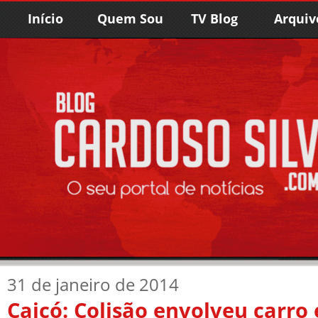
Início
Quem Sou
TV Blog
Arquiv
31 de janeiro de 2014
Caicó: Colisão envolveu carro