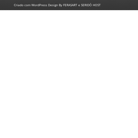
Criado com
WordPress
Design By
FERASART
e
SERIDÓ HOST