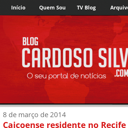
Início
Quem Sou
TV Blog
Arquiv
8 de março de 2014
Caicoense residente no Recife