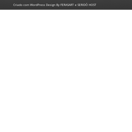
Criado com
WordPress
Design By
FERASART
e
SERIDÓ HOST