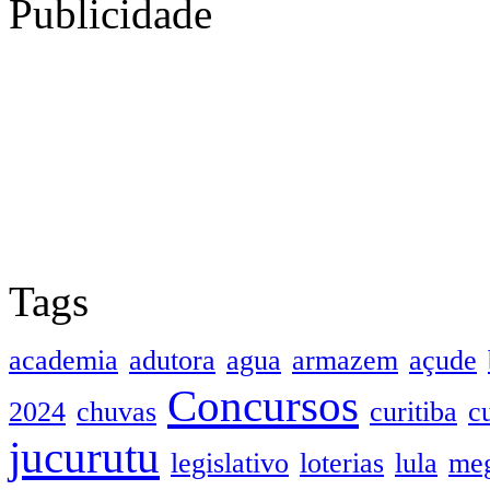
Publicidade
Tags
academia
adutora
agua
armazem
açude
Concursos
2024
chuvas
curitiba
c
jucurutu
legislativo
loterias
lula
meg