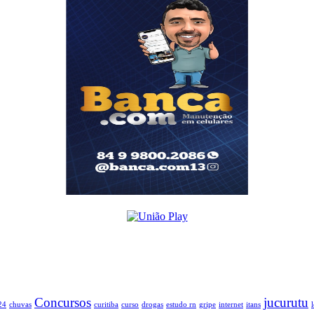
Concursos
jucurutu
24
chuvas
curitiba
curso
drogas
estudo rn
gripe
internet
itans