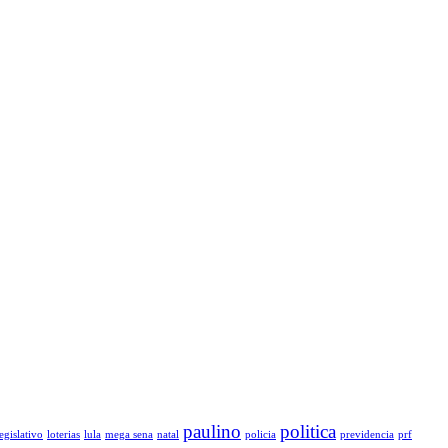
paulino
politica
legislativo
loterias
lula
mega sena
natal
policia
previdencia
prf