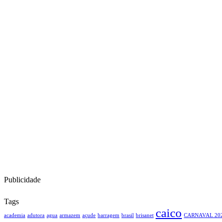
Publicidade
Tags
caico
academia
adutora
agua
armazem
açude
barragem
brasil
brisanet
CARNAVAL 20