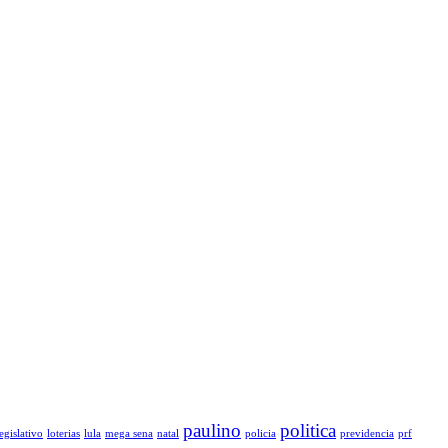
paulino
politica
legislativo
loterias
lula
mega sena
natal
policia
previdencia
prf