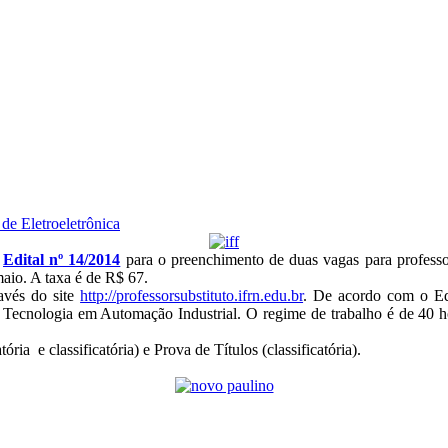
de Eletroeletrônica
o
Edital nº 14/2014
para o preenchimento de duas vagas para professor
maio. A taxa é de R$ 67.
ravés do site
http://professorsubstituto.ifrn.edu.br
. De acordo com o Edi
Tecnologia em Automação Industrial. O regime de trabalho é de 40 h
a e classificatória) e Prova de Títulos (classificatória).