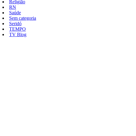
Religião
RN
Saúde
Sem categoria
Seridó
TEMPO
TV Blog