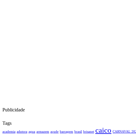
Publicidade
Tags
caico
academia
adutora
agua
armazem
açude
barragem
brasil
brisanet
CARNAVAL 20