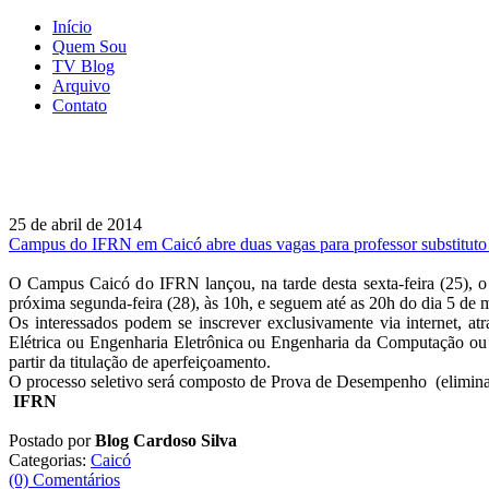
Início
Quem Sou
TV Blog
Arquivo
Contato
25 de abril de 2014
Campus do IFRN em Caicó abre duas vagas para professor substituto 
O Campus Caicó do IFRN lançou, na tarde desta sexta-feira (25), 
próxima segunda-feira (28), às 10h, e seguem até as 20h do dia 5 de 
Os interessados podem se inscrever exclusivamente via internet, at
Elétrica ou Engenharia Eletrônica ou Engenharia da Computação ou 
partir da titulação de aperfeiçoamento.
O processo seletivo será composto de Prova de Desempenho (eliminatóri
IFRN
Postado por
Blog Cardoso Silva
Categorias:
Caicó
(0) Comentários