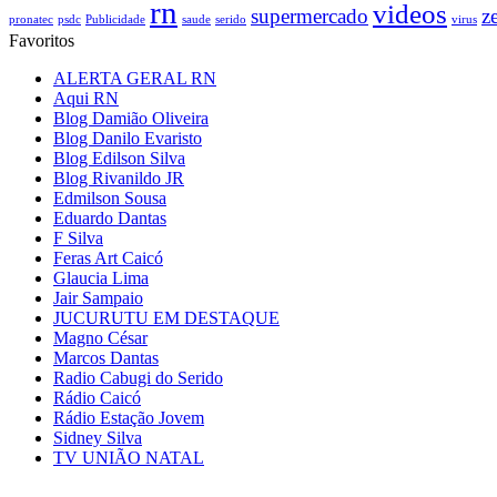
rn
videos
supermercado
z
pronatec
psdc
Publicidade
saude
serido
virus
Favoritos
ALERTA GERAL RN
Aqui RN
Blog Damião Oliveira
Blog Danilo Evaristo
Blog Edilson Silva
Blog Rivanildo JR
Edmilson Sousa
Eduardo Dantas
F Silva
Feras Art Caicó
Glaucia Lima
Jair Sampaio
JUCURUTU EM DESTAQUE
Magno César
Marcos Dantas
Radio Cabugi do Serido
Rádio Caicó
Rádio Estação Jovem
Sidney Silva
TV UNIÃO NATAL