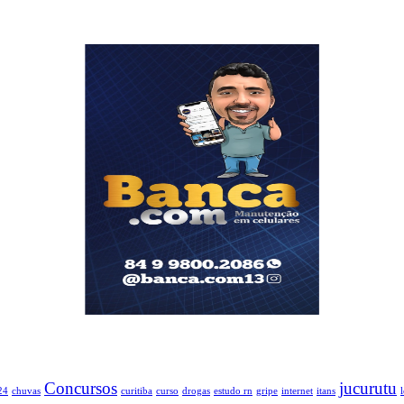
Concursos
jucurutu
24
chuvas
curitiba
curso
drogas
estudo rn
gripe
internet
itans