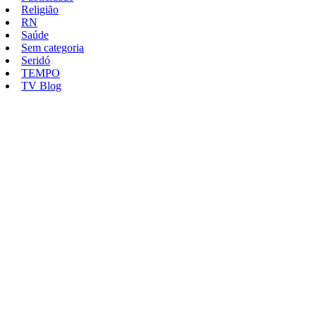
Religião
RN
Saúde
Sem categoria
Seridó
TEMPO
TV Blog