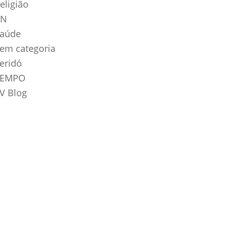
eligião
RN
aúde
em categoria
eridó
TEMPO
V Blog