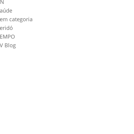
RN
aúde
em categoria
eridó
TEMPO
V Blog