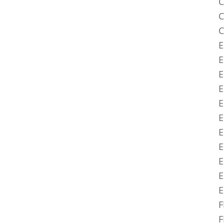
C
C
C
E
E
E
E
E
E
E
E
E
E
F
F