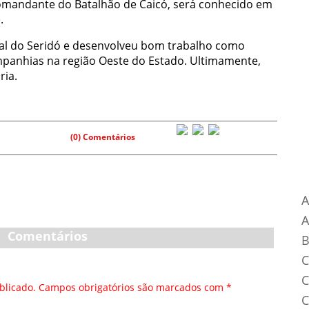
omandante do Batalhão de Caicó, será conhecido em
.
ural do Seridó e desenvolveu bom trabalho como
anhias na região Oeste do Estado. Ultimamente,
ria.
(0) Comentários
Ca
A
Comentários
B
C
C
blicado.
Campos obrigatórios são marcados com
*
C