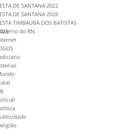
ESTA DE SANTANA 2022
ESTA DE SANTANA 2026
ESTA TIMBAUBA DOS BATISTAS
025
overno do RN
nternet
OGOS
udiciario
oterias
Mundo
atal
B
olicial
olitica
ublicidade
eligião