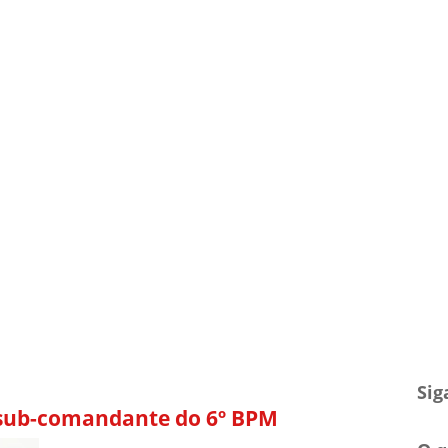
TV Blog
Arquivo
Contato
Sig
o sub-comandante do 6º BPM