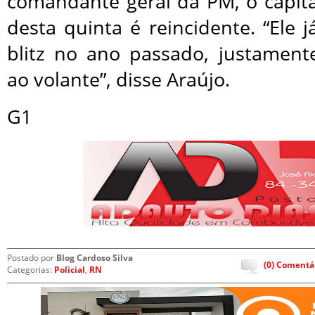
comandante geral da PM, o capitã
desta quinta é reincidente. “Ele
blitz no ano passado, justamen
ao volante”, disse Araújo.
G1
Postado por
Blog Cardoso Silva
(0) Comentá
Categorias:
Policial
,
RN