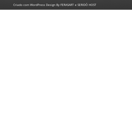
Criado com
WordPress
Design By
FERASART
e
SERIDÓ HOST