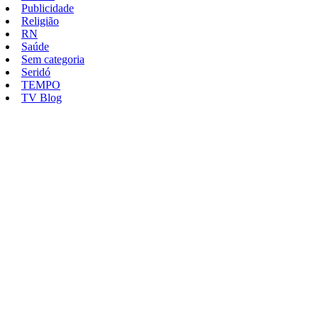
Publicidade
Religião
RN
Saúde
Sem categoria
Seridó
TEMPO
TV Blog