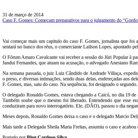
31 de março de 2014
Caso F. Gomes: Começam preparativos para o julgamento do “Gordo
Vai começar mais um capitulo do caso F. Gomes, jornalista que foi a
sentará no banco dos réus, o comerciante Lailson Lopes, apontado pe
O Fórum Amaro Cavalcante vai receber a sessão do Júri Popular à par
Jandui Fernandes, que atuam na acusação, o advogado Anesiano Ramos
Na semana passada, o juiz Luiz Cândido de Andrade Villaça, expediu 
o preso, e diversas intimações, sendo duas delas, endereçadas aos d
F. Gomes, mas, saiu do caso. Na sequência, foi designado o segundo.
O delegado Ronaldo Gomes, estava chegando a Caicó, no dia 19 de ou
Também soube que o mesmo foi liberado. Entendendo que esse era o
conduziram para novo interrogatório. Ele, (DÃO), passou o dia negand
Meses depois, Ronaldo Gomes deixa o caso e o delegado Marcio Delg
Mais tarde a Delegada Sheila Maria Freitas, assumiu o caso e acabou d
Postado por
Blog Cardoso Silva