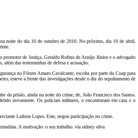
 na noite do dia 10 de outubro de 2010. No próximo, dia 10 de abril,
rime.
 o promotor de Justiça, Geraldo Rufino de Araújo Júnior e o advogado
, além das testemunhas de defesa e acusação.
 segurança no Fórum Amaro Cavalcante, escolta por parte da Coap para
ro, esteve a frente das investigações desde o dia do sepultamento de
 da prisão, ainda na noite do crime, de, João Francisco dos Santos.
tido novamente. Os policiais militares, o encontraram em casa e o
ciante Lailson Lopes. Este, negou participação no crime.
nalista. A motivação: o seu trabalho. via sidney silva