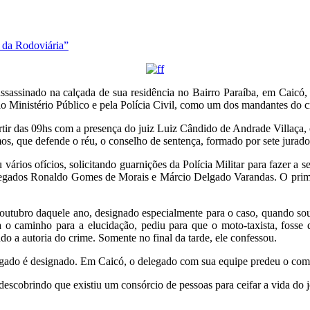
 da Rodoviária”
ssassinado na calçada de sua residência no Bairro Paraíba, em Caicó,
lo Ministério Público e pela Polícia Civil, como um dos mandantes do c
tir das 09hs com a presença do juiz Luiz Cândido de Andrade Villaça,
, que defende o réu, o conselho de sentença, formado por sete jurados
vários ofícios, solicitando guarnições da Polícia Militar para fazer a
elegados Ronaldo Gomes de Morais e Márcio Delgado Varandas. O primei
tubro daquele ano, designado especialmente para o caso, quando soube
 caminho para a elucidação, pediu para que o moto-taxista, fosse de
o a autoria do crime. Somente no final da tarde, ele confessou.
ado é designado. Em Caicó, o delegado com sua equipe predeu o comer
escobrindo que existiu um consórcio de pessoas para ceifar a vida do jor