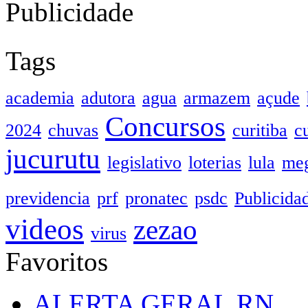
Publicidade
Tags
academia
adutora
agua
armazem
açude
Concursos
2024
chuvas
curitiba
c
jucurutu
legislativo
loterias
lula
meg
previdencia
prf
pronatec
psdc
Publicida
videos
zezao
virus
Favoritos
ALERTA GERAL RN