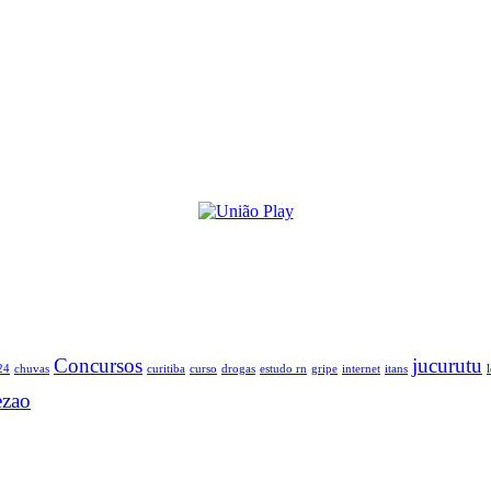
Concursos
jucurutu
24
chuvas
curitiba
curso
drogas
estudo rn
gripe
internet
itans
ezao