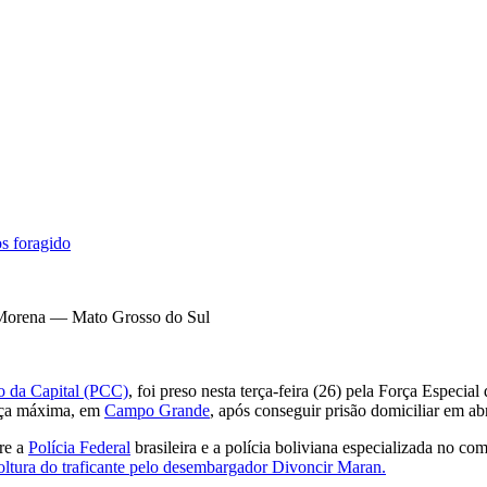
s foragido
Morena — Mato Grosso do Sul
 da Capital (PCC)
, foi preso nesta terça-feira (26) pela Força Especi
ança máxima, em
Campo Grande
, após conseguir prisão domiciliar em ab
tre a
Polícia Federal
brasileira e a polícia boliviana especializada no co
soltura do traficante pelo desembargador Divoncir Maran.