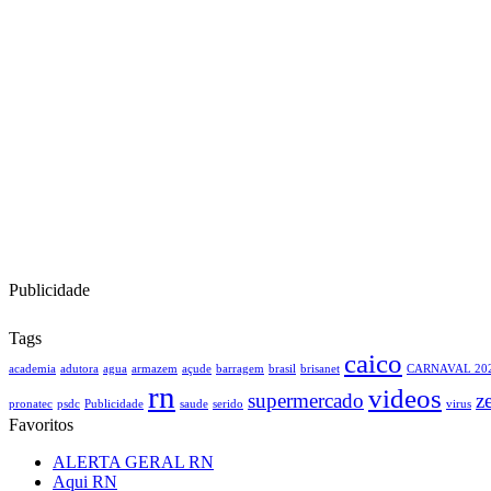
Publicidade
Tags
caico
academia
adutora
agua
armazem
açude
barragem
brasil
brisanet
CARNAVAL 20
rn
videos
supermercado
z
pronatec
psdc
Publicidade
saude
serido
virus
Favoritos
ALERTA GERAL RN
Aqui RN