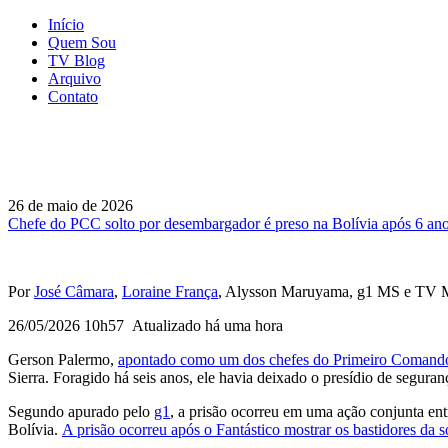
Início
Quem Sou
TV Blog
Arquivo
Contato
26 de maio de 2026
Chefe do PCC solto por desembargador é preso na Bolívia após 6 ano
Por
José Câmara
,
Loraine França
, Alysson Maruyama, g1 MS e TV 
26/05/2026 10h57
Atualizado
há uma hora
Gerson Palermo,
apontado como um dos chefes do Primeiro Comando
Sierra. Foragido há seis anos, ele havia deixado o presídio de segur
Segundo apurado pelo
g1
, a prisão ocorreu em uma ação conjunta en
Bolívia.
A prisão ocorreu após o Fantástico mostrar os bastidores da 