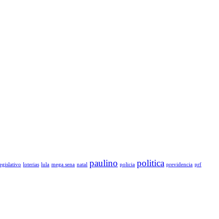
paulino
politica
legislativo
loterias
lula
mega sena
natal
policia
previdencia
prf