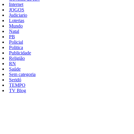
Internet
JOGOS
Judiciario
Loterias
Mundo
Natal
PB
Policial
Politica
Publicidade
Religião
RN
Saúde
Sem categoria
Seridó
TEMPO
TV Blog