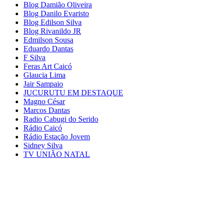
Blog Damião Oliveira
Blog Danilo Evaristo
Blog Edilson Silva
Blog Rivanildo JR
Edmilson Sousa
Eduardo Dantas
F Silva
Feras Art Caicó
Glaucia Lima
Jair Sampaio
JUCURUTU EM DESTAQUE
Magno César
Marcos Dantas
Radio Cabugi do Serido
Rádio Caicó
Rádio Estação Jovem
Sidney Silva
TV UNIÃO NATAL