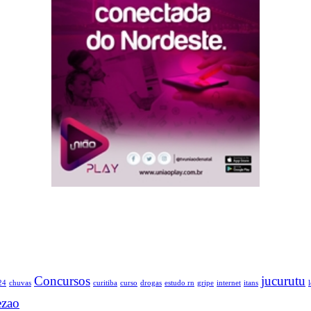
Concursos
jucurutu
24
chuvas
curitiba
curso
drogas
estudo rn
gripe
internet
itans
ezao