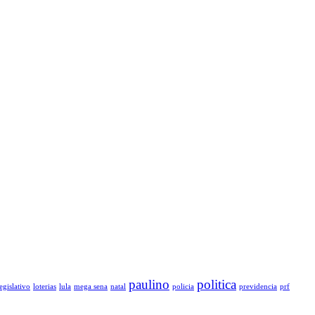
paulino
politica
legislativo
loterias
lula
mega sena
natal
policia
previdencia
prf