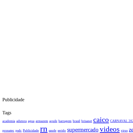
Publicidade
Tags
caico
academia
adutora
agua
armazem
açude
barragem
brasil
brisanet
CARNAVAL 20
rn
videos
supermercado
z
pronatec
psdc
Publicidade
saude
serido
virus