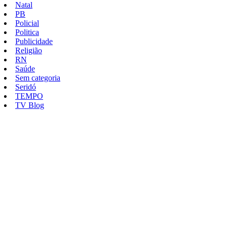
Natal
PB
Policial
Politica
Publicidade
Religião
RN
Saúde
Sem categoria
Seridó
TEMPO
TV Blog