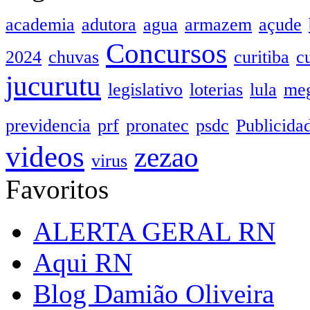
academia
adutora
agua
armazem
açude
Concursos
2024
chuvas
curitiba
c
jucurutu
legislativo
loterias
lula
meg
previdencia
prf
pronatec
psdc
Publicida
videos
zezao
virus
Favoritos
ALERTA GERAL RN
Aqui RN
Blog Damião Oliveira