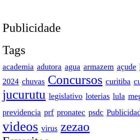
Publicidade
Tags
academia
adutora
agua
armazem
açude
Concursos
2024
chuvas
curitiba
c
jucurutu
legislativo
loterias
lula
meg
previdencia
prf
pronatec
psdc
Publicida
videos
zezao
virus