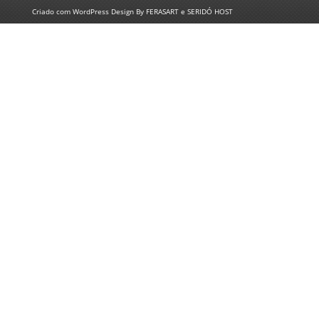
Criado com
WordPress
Design By
FERASART
e
SERIDÓ HOST