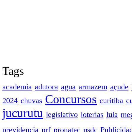
Tags
academia
adutora
agua
armazem
açude
Concursos
2024
chuvas
curitiba
c
jucurutu
legislativo
loterias
lula
meg
previdencia
prf
pronatec
psdc
Publicida