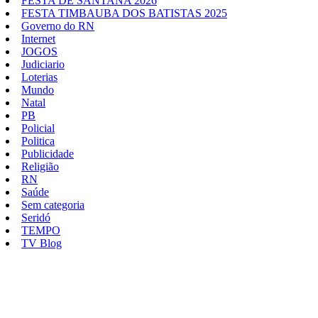
FESTA DE SANTANA 2026
FESTA TIMBAUBA DOS BATISTAS 2025
Governo do RN
Internet
JOGOS
Judiciario
Loterias
Mundo
Natal
PB
Policial
Politica
Publicidade
Religião
RN
Saúde
Sem categoria
Seridó
TEMPO
TV Blog