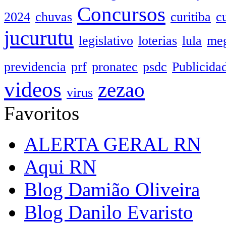
Concursos
2024
chuvas
curitiba
c
jucurutu
legislativo
loterias
lula
meg
previdencia
prf
pronatec
psdc
Publicida
videos
zezao
virus
Favoritos
ALERTA GERAL RN
Aqui RN
Blog Damião Oliveira
Blog Danilo Evaristo