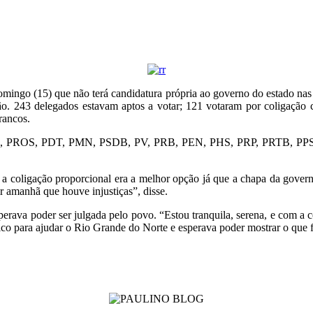
mingo (15) que não terá candidatura própria ao governo do estado na
ição. 243 delegados estavam aptos a votar; 121 votaram por coligação 
rancos.
SB, PROS, PDT, PMN, PSDB, PV, PRB, PEN, PHS, PRP, PRTB, PPS,
a coligação proporcional era a melhor opção já que a chapa da gover
r amanhã que houve injustiças”, disse.
rava poder ser julgada pelo povo. “Estou tranquila, serena, e com a con
co para ajudar o Rio Grande do Norte e esperava poder mostrar o que f