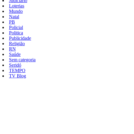
Judiciario
Loterias
Mundo
Natal
PB
Policial
Politica
Publicidade
Religião
RN
Saúde
Sem categoria
Seridó
TEMPO
TV Blog