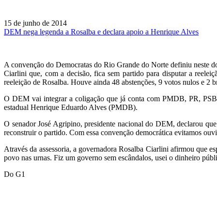
15 de junho de 2014
DEM nega legenda a Rosalba e declara apoio a Henrique Alves
A convenção do Democratas do Rio Grande do Norte definiu neste do
Ciarlini que, com a decisão, fica sem partido para disputar a reele
reeleição de Rosalba. Houve ainda 48 abstenções, 9 votos nulos e 2 b
O DEM vai integrar a coligação que já conta com PMDB, PR, P
estadual Henrique Eduardo Alves (PMDB).
O senador José Agripino, presidente nacional do DEM, declarou que 
reconstruir o partido. Com essa convenção democrática evitamos ouvi
Através da assessoria, a governadora Rosalba Ciarlini afirmou que espe
povo nas urnas. Fiz um governo sem escândalos, usei o dinheiro públi
Do G1