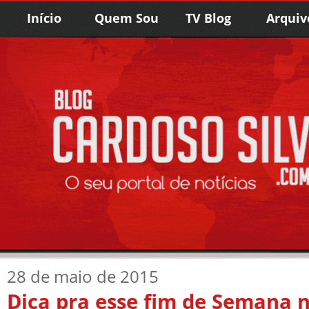
Início
Quem Sou
TV Blog
Arquiv
28 de maio de 2015
Dica pra esse fim de Semana