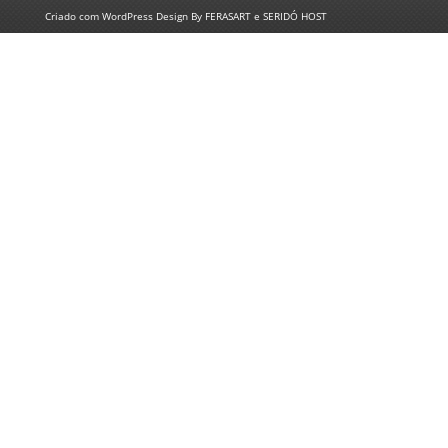
Criado com
WordPress
Design By
FERASART
e
SERIDÓ HOST