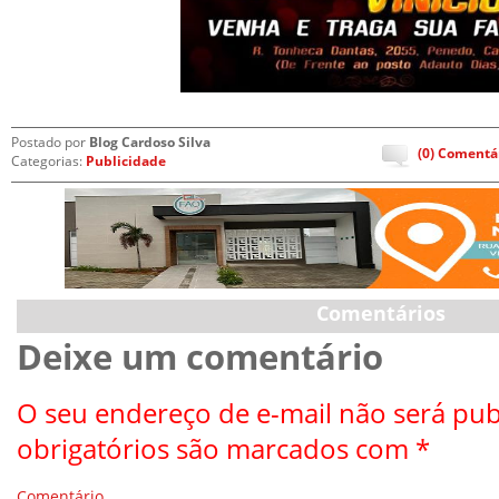
Postado por
Blog Cardoso Silva
(0) Comentá
Categorias:
Publicidade
Comentários
Deixe um comentário
O seu endereço de e-mail não será pub
obrigatórios são marcados com
*
Comentário