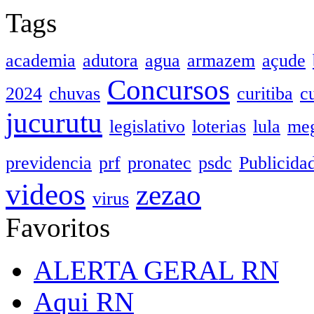
Tags
academia
adutora
agua
armazem
açude
Concursos
2024
chuvas
curitiba
c
jucurutu
legislativo
loterias
lula
meg
previdencia
prf
pronatec
psdc
Publicida
videos
zezao
virus
Favoritos
ALERTA GERAL RN
Aqui RN