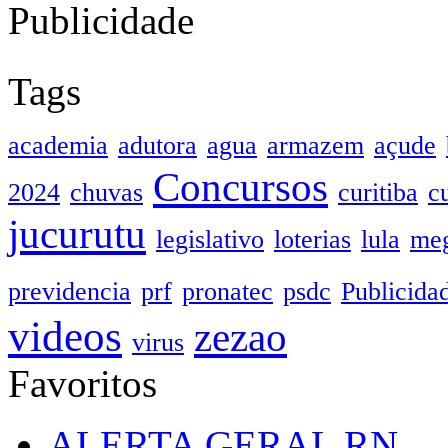
Publicidade
Tags
academia
adutora
agua
armazem
açude
Concursos
2024
chuvas
curitiba
c
jucurutu
legislativo
loterias
lula
meg
previdencia
prf
pronatec
psdc
Publicida
videos
zezao
virus
Favoritos
ALERTA GERAL RN