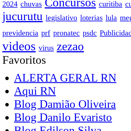
Concursos
2024
chuvas
curitiba
c
jucurutu
legislativo
loterias
lula
meg
previdencia
prf
pronatec
psdc
Publicida
videos
zezao
virus
Favoritos
ALERTA GERAL RN
Aqui RN
Blog Damião Oliveira
Blog Danilo Evaristo
Blog Edilson Silva