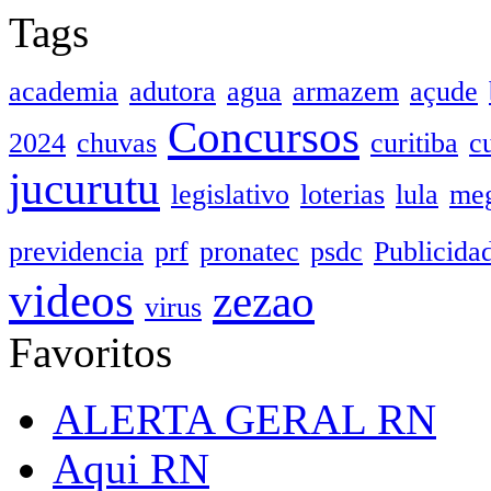
Tags
academia
adutora
agua
armazem
açude
Concursos
2024
chuvas
curitiba
c
jucurutu
legislativo
loterias
lula
meg
previdencia
prf
pronatec
psdc
Publicida
videos
zezao
virus
Favoritos
ALERTA GERAL RN
Aqui RN