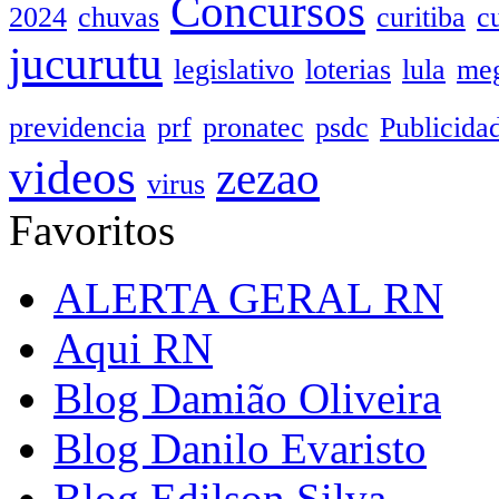
Concursos
2024
chuvas
curitiba
c
jucurutu
legislativo
loterias
lula
meg
previdencia
prf
pronatec
psdc
Publicida
videos
zezao
virus
Favoritos
ALERTA GERAL RN
Aqui RN
Blog Damião Oliveira
Blog Danilo Evaristo
Blog Edilson Silva