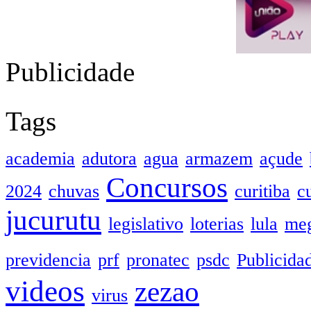
Publicidade
Tags
academia
adutora
agua
armazem
açude
Concursos
2024
chuvas
curitiba
c
jucurutu
legislativo
loterias
lula
meg
previdencia
prf
pronatec
psdc
Publicida
videos
zezao
virus