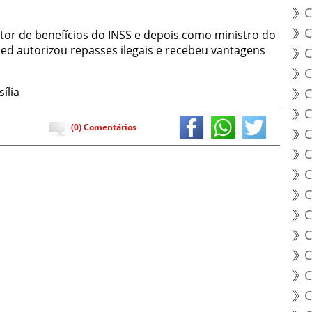
C
C
tor de benefícios do INSS e depois como ministro do
med autorizou repasses ilegais e recebeu vantagens
C
C
ília
C
C
(0) Comentários
C
C
C
C
C
C
C
C
C