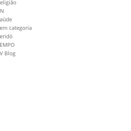
eligião
RN
aúde
em categoria
eridó
TEMPO
V Blog