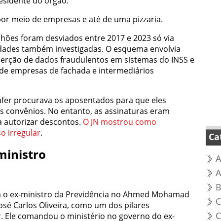
esidente do órgão.
 por meio de empresas e
até de uma pizzaria
.
lhões foram desviados entre 2017 e 2023 só via
dades também investigadas. O esquema envolvia
 inserção de dados fraudulentos em sistemas do INSS e
 de empresas de fachada e intermediários
nafer procurava os aposentados para que eles
s convênios. No entanto, as assinaturas eram
a autorizar descontos.
O JN mostrou como
o irregular
.
Ca
ministro
A
B
 o ex-ministro da Previdência no Ahmed Mohamad
C
osé Carlos Oliveira, como um dos pilares
C
r. Ele comandou o ministério no governo do ex-