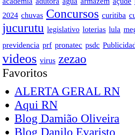
academia
adutora
agua
armazem
açude
Concursos
2024
chuvas
curitiba
c
jucurutu
legislativo
loterias
lula
meg
previdencia
prf
pronatec
psdc
Publicida
videos
zezao
virus
Favoritos
ALERTA GERAL RN
Aqui RN
Blog Damião Oliveira
Blog Danilo Evaristo