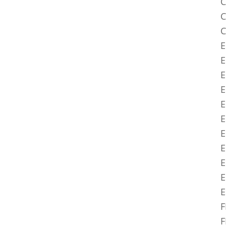
C
C
C
E
E
E
E
E
E
E
E
E
E
F
F