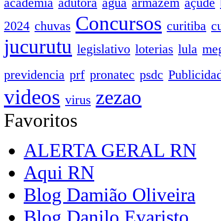
academia
adutora
agua
armazem
açude
Concursos
2024
chuvas
curitiba
c
jucurutu
legislativo
loterias
lula
meg
previdencia
prf
pronatec
psdc
Publicida
videos
zezao
virus
Favoritos
ALERTA GERAL RN
Aqui RN
Blog Damião Oliveira
Blog Danilo Evaristo