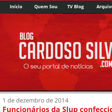
Início
Quem Sou
TV Blog
Arquiv
1 de dezembro de 2014
Funcionários da Slup confecc