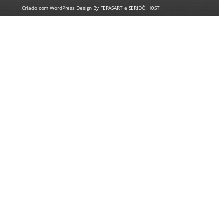
Criado com
WordPress
Design By
FERASART
e
SERIDÓ HOST