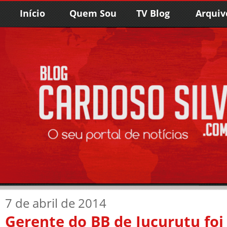
Início
Quem Sou
TV Blog
Arquiv
7 de abril de 2014
Gerente do BB de Jucurutu foi