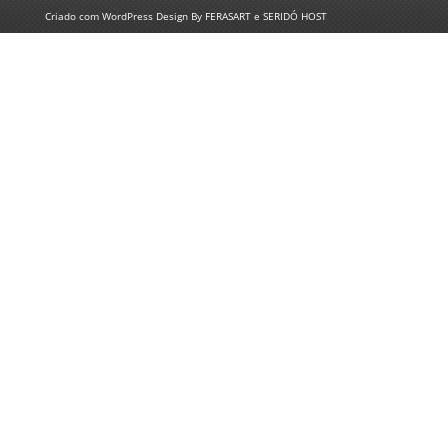
Criado com
WordPress
Design By
FERASART
e
SERIDÓ HOST