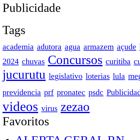
Publicidade
Tags
academia
adutora
agua
armazem
açude
Concursos
2024
chuvas
curitiba
c
jucurutu
legislativo
loterias
lula
meg
previdencia
prf
pronatec
psdc
Publicida
videos
zezao
virus
Favoritos