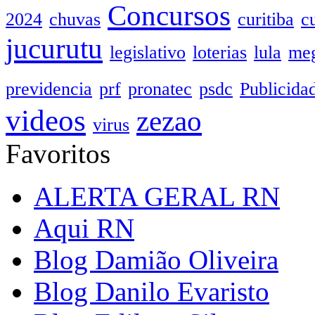
Concursos
2024
chuvas
curitiba
c
jucurutu
legislativo
loterias
lula
meg
previdencia
prf
pronatec
psdc
Publicida
videos
zezao
virus
Favoritos
ALERTA GERAL RN
Aqui RN
Blog Damião Oliveira
Blog Danilo Evaristo