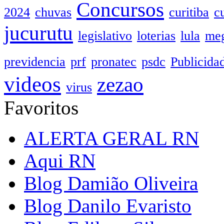
Concursos
2024
chuvas
curitiba
c
jucurutu
legislativo
loterias
lula
meg
previdencia
prf
pronatec
psdc
Publicida
videos
zezao
virus
Favoritos
ALERTA GERAL RN
Aqui RN
Blog Damião Oliveira
Blog Danilo Evaristo