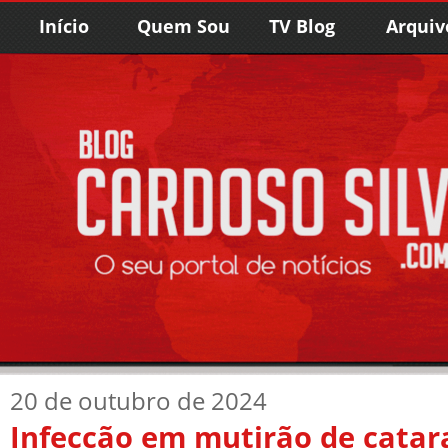
Início
Quem Sou
TV Blog
Arquiv
20 de outubro de 2024
Infecção em mutirão de catar