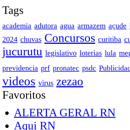
Tags
academia
adutora
agua
armazem
açude
Concursos
2024
chuvas
curitiba
c
jucurutu
legislativo
loterias
lula
meg
previdencia
prf
pronatec
psdc
Publicida
videos
zezao
virus
Favoritos
ALERTA GERAL RN
Aqui RN