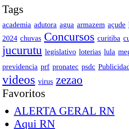
Tags
academia
adutora
agua
armazem
açude
Concursos
2024
chuvas
curitiba
c
jucurutu
legislativo
loterias
lula
meg
previdencia
prf
pronatec
psdc
Publicida
videos
zezao
virus
Favoritos
ALERTA GERAL RN
Aqui RN